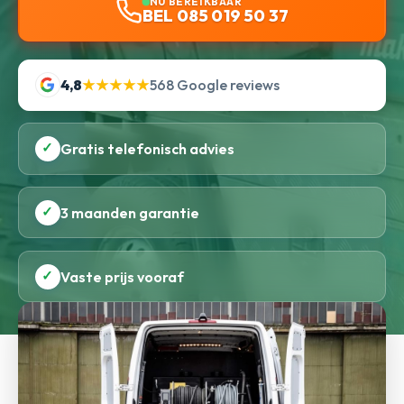
NU BEREIKBAAR
BEL 085 019 50 37
4,8
★★★★★
568 Google reviews
✓
Gratis telefonisch advies
✓
3 maanden garantie
✓
Vaste prijs vooraf