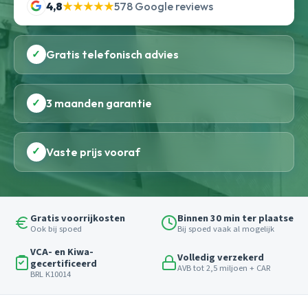
4,8
★★★★★
578 Google reviews
✓
Gratis telefonisch advies
✓
3 maanden garantie
✓
Vaste prijs vooraf
Gratis voorrijkosten
Binnen 30 min ter plaatse
Ook bij spoed
Bij spoed vaak al mogelijk
VCA- en Kiwa-
Volledig verzekerd
gecertificeerd
AVB tot 2,5 miljoen + CAR
BRL K10014