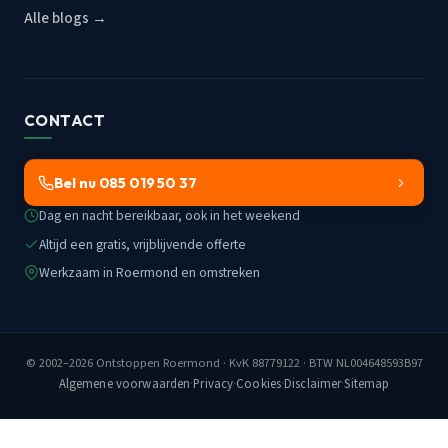
Alle blogs →
CONTACT
Bel nu 085 019 50 37
Dag en nacht bereikbaar, ook in het weekend
Altijd een gratis, vrijblijvende offerte
Werkzaam in Roermond en omstreken
© 2002–2026
Ontstoppen Roermond
· KvK 88779122 · BTW NL004648593B97
Algemene voorwaarden
·
Privacy
·
Cookies
·
Disclaimer
·
Sitemap