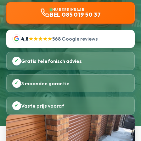
NU BEREIKBAAR
BEL 085 019 50 37
4,8
★★★★★
568 Google reviews
✓
Gratis telefonisch advies
✓
3 maanden garantie
✓
Vaste prijs vooraf