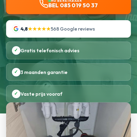
NU BEREIKBAAR
BEL 085 019 50 37
4,8
★★★★★
568 Google reviews
✓
Gratis telefonisch advies
✓
3 maanden garantie
✓
Vaste prijs vooraf