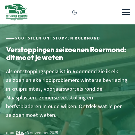
GOOTSTEEN ONTSTOPPEN ROERMOND
Verstoppingen seizoenen Roermond:
dit moet je weten
Als ontstoppingspecialist in Roermond zie ik elk
seizoen unieke rioolproblemen: winterse bevriezing
in kruipruimtes, voorjaarswortels rond de
Maasplassen, zomerse vetstolling en
herfstbladeren in oude wijken. Ontdek wat je per
seizoen moet weten.
door
Otis
· 3 november 2025