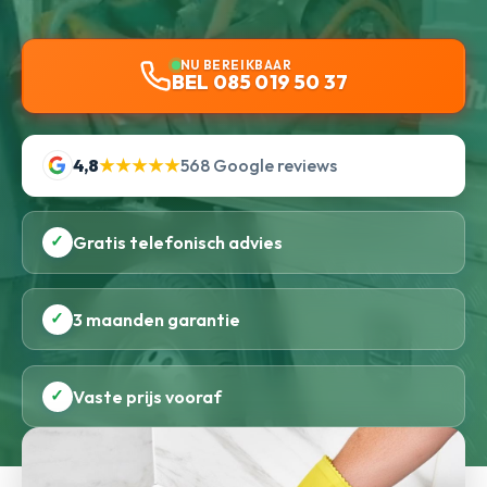
NU BEREIKBAAR
BEL 085 019 50 37
4,8
★★★★★
568 Google reviews
✓
Gratis telefonisch advies
✓
3 maanden garantie
✓
Vaste prijs vooraf