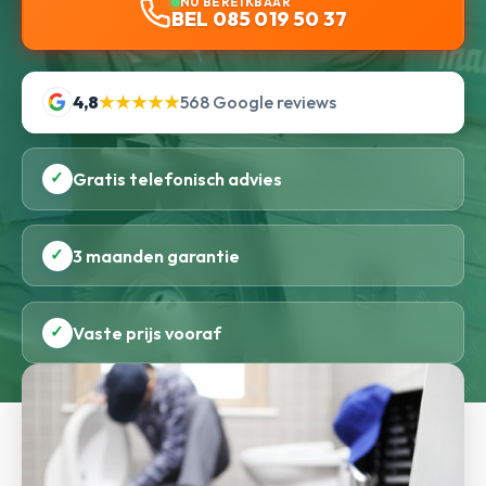
NU BEREIKBAAR
BEL 085 019 50 37
4,8
★★★★★
568 Google reviews
✓
Gratis telefonisch advies
✓
3 maanden garantie
✓
Vaste prijs vooraf