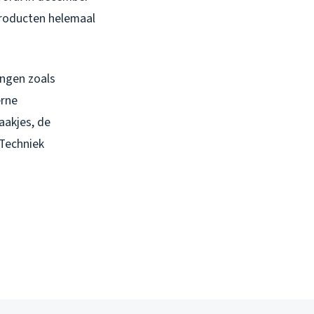
roducten helemaal
ingen zoals
erne
aakjes, de
 Techniek