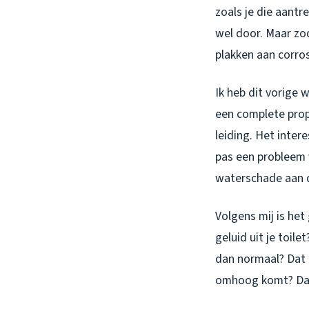
zoals je die aantr
wel door. Maar zod
plakken aan corros
Ik heb dit vorige
een complete prop
leiding. Het inte
pas een probleem v
waterschade aan 
Volgens mij is he
geluid uit je toile
dan normaal? Dat b
omhoog komt? Dat 