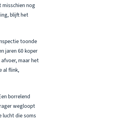
ct misschien nog
g, blijft het
inspectie toonde
en jaren 60 koper
 afvoer, maar het
al flink,
Een borrelend
t trager wegloopt
e lucht die soms