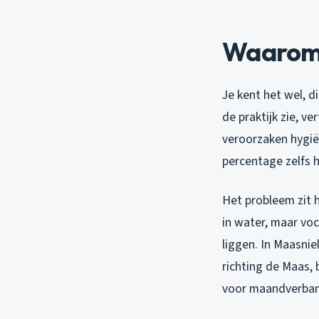
Waarom h
Je kent het wel, d
de praktijk zie, ve
veroorzaken hygië
percentage zelfs h
Het probleem zit 
in water, maar voch
liggen. In Maasni
richting de Maas,
voor maandverban