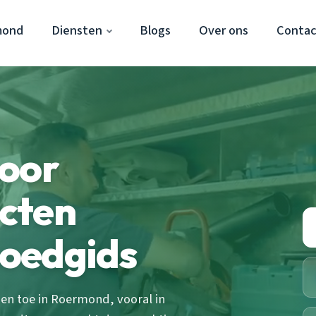
mond
Diensten
Blogs
Over ons
Contac
door
cten
oedgids
n toe in Roermond, vooral in