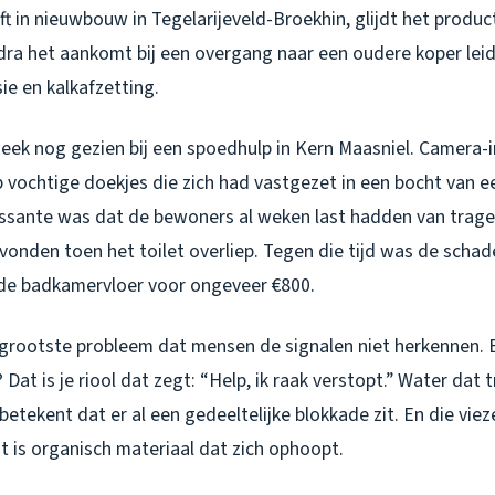
eft in nieuwbouw in Tegelarijeveld-Broekhin, glijdt het produ
ra het aankomt bij een overgang naar een oudere koper leidin
ie en kalkafzetting.
 week nog gezien bij een spoedhulp in Kern Maasniel. Camera-
 vochtige doekjes die zich had vastgezet in een bocht van e
ressante was dat de bewoners al weken last hadden van trage
onden toen het toilet overliep. Tegen die tijd was de schade 
de badkamervloer voor ongeveer €800.
t grootste probleem dat mensen de signalen niet herkennen. 
t? Dat is je riool dat zegt: “Help, ik raak verstopt.” Water da
etekent dat er al een gedeeltelijke blokkade zit. En die viez
is organisch materiaal dat zich ophoopt.