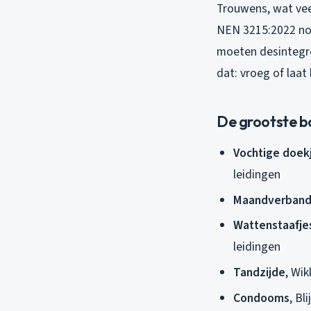
Trouwens, wat vee
NEN 3215:2022 nor
moeten desintegre
dat: vroeg of laat 
De grootste 
Vochtige doek
leidingen
Maandverband
Wattenstaafje
leidingen
Tandzijde
, Wi
Condooms
, Bl